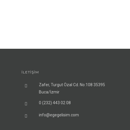
İLETİŞİM
Zafer, Turgut Özal Cd. No:108 35395
Buca/İzmir
0 (232) 443 02 08
info@egegelisim.com